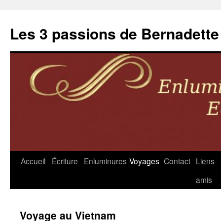
Les 3 passions de Bernadette
Accueil
Écriture
Enluminures
Voyages
Contact
Liens
Aller
amis
au
contenu
Voyage au Vietnam