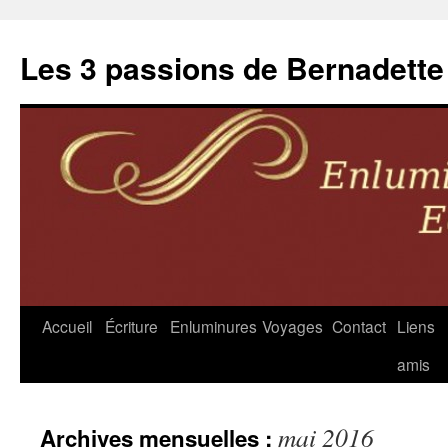
Les 3 passions de Bernadette
Accueil
Écriture
Enluminures
Voyages
Contact
Liens
Aller
amis
au
contenu
mai 2016
Archives mensuelles :