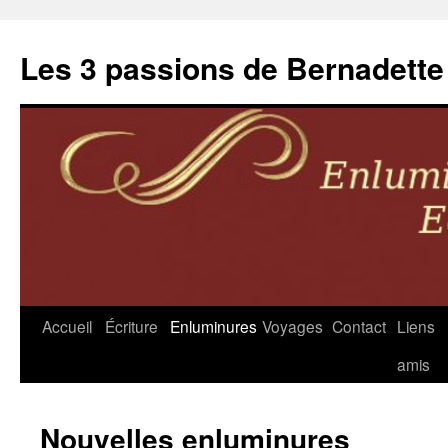
Les 3 passions de Bernadette
Accueil
Écriture
Enluminures
Voyages
Contact
Liens
Aller
amis
au
contenu
Nouvelles enluminures