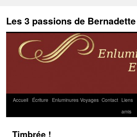
Les 3 passions de Bernadette
Accueil
Écriture
Enluminures
Voyages
Contact
Liens
Aller
amis
au
contenu
Timbrée !