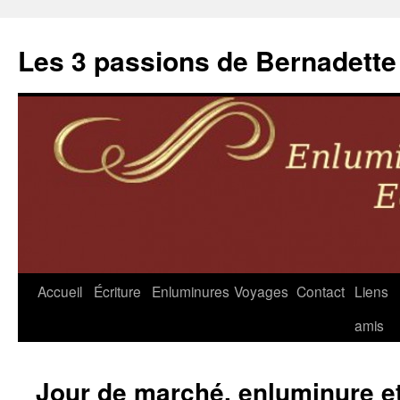
Les 3 passions de Bernadette
Accueil
Écriture
Enluminures
Voyages
Contact
Liens
Aller
amis
au
contenu
Jour de marché, enluminure et